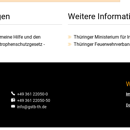
gen
Weitere Informat
emeine Hilfe und den
Thüringer Ministerium für
trophenschutzgesetz -
Thüringer Feuerwehrverba
W
.
+49 361 22050-0
I
+49 361 22050-50
D
info@gstb-th.de