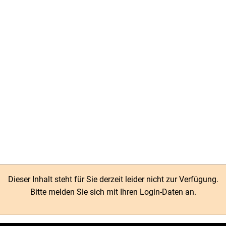
elles
Themen
Über uns
Fortbildung
Dieser Inhalt steht für Sie derzeit leider nicht zur Verfügung.
Bitte melden Sie sich mit Ihren Login-Daten an.