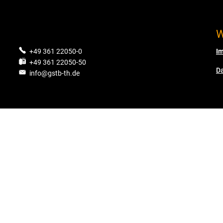
W
.
+49 361 22050-0
I
+49 361 22050-50
D
info@gstb-th.de