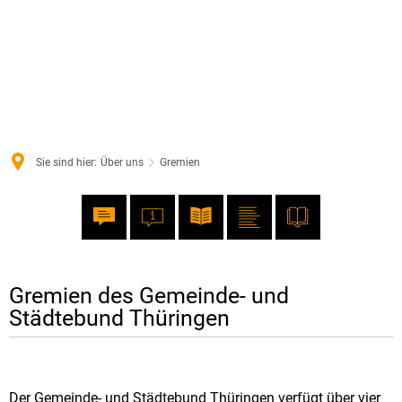
Sie sind hier:
Über uns
Gremien
Gremien des Gemeinde- und
Gremien
Städtebund Thüringen
Der Gemeinde- und Städtebund Thüringen verfügt über vier